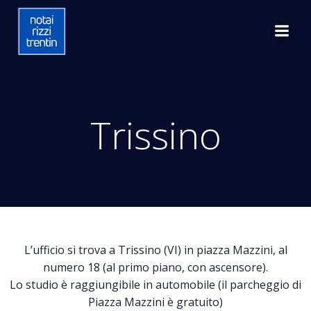
Vai
al
contenuto
Trissino
L’ufficio si trova a Trissino (VI) in piazza Mazzini, al
numero 18 (al primo piano, con ascensore).
Lo studio è raggiungibile in automobile (il parcheggio di
Piazza Mazzini è gratuito)