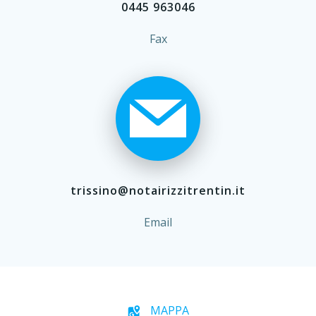
0445 963046
Fax
trissino@notairizzitrentin.it
Email
MAPPA